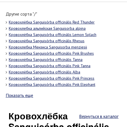
Другие сорта "/"
Кровохлёбка Sanguisórba officinális Red Thunder
Кровохлебка альпийская Sanguisorba alpina
Кровохлёбка Sanguisórba officinális Lemon Splach
Кровохлёбка Sanguisórba officinális Rhesus
Кровохлебка Мензиса Sanguisorba menziesii
Кровохлёбка Sanguisórba officinális Pink Brushes
Кровохлёбка Sanguisórba officinális Таnnа
Кровохлёбка Sanguisórba officinális Pink Таnnа
Кровохлёбка Sanguisórba officinális Alba
Кровохлёбка Sanguisórba officinális Pink Princess
Кровохлёбка Sanguisórba officinális Pink Elephant
Показать еще
Кровохлёбка
Вернуться в каталог
Sanguisórba officinális