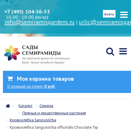
+7 (495) 104-56-53
Войти
10-00 : 19-00 (пн-вс)
info@semiramisgardens.ru
urlic@semiramisgar
|
Моя корзина товаров
0
позиций
на сумму
0 руб.
Каталог
Семена
Пряные и лекарственные растения
Кровохлёбка Sanguisórba
Кровохлёбка Sanguisórba officinális Chocolate Tip