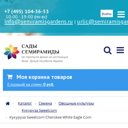
+7 (495) 104-56-53
Войти
10-00 : 19-00 (пн-вс)
info@semiramisgardens.ru
urlic@semiramisgar
|
Моя корзина товаров
0
позиций
на сумму
0 руб.
Каталог
Семена
Овощные культуры
Кукуруза Sweetcorn
Кукуруза Sweetcorn Cherokee White Eagle Corn