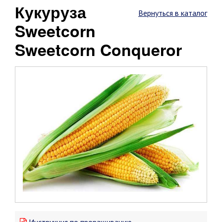
Кукуруза
Вернуться в каталог
Sweetcorn
Sweetcorn Conqueror