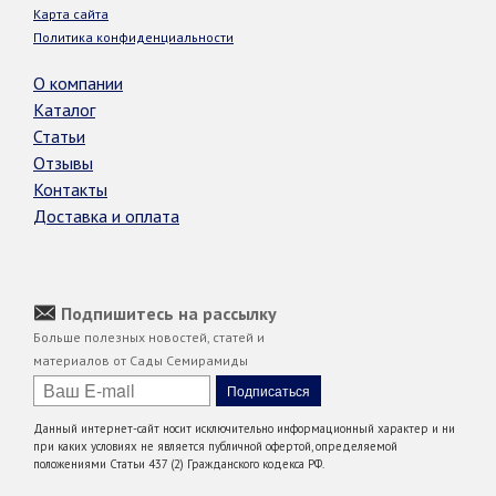
Карта сайта
Политика конфиденциальности
О компании
Каталог
Статьи
Отзывы
Контакты
Доставка и оплата
Подпишитесь на рассылку
Больше полезных новостей, статей и
материалов от Сады Семирамиды
Данный интернет-сайт носит исключительно информационный характер и ни
при каких условиях не является публичной офертой, определяемой
положениями Статьи 437 (2) Гражданского кодекса РФ.