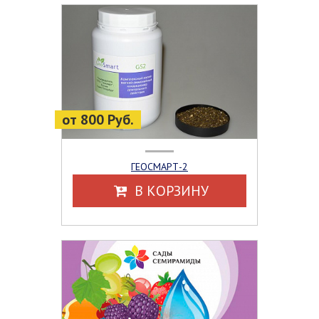
от 800 Руб.
ГЕОСМАРТ-2
В КОРЗИНУ