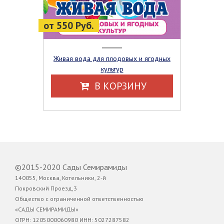
от 550 Руб.
Живая вода для плодовых и ягодных
культур
В КОРЗИНУ
©2015-2020 Сады Семирамиды
140055, Москва, Котельники, 2-й
Покровский Проезд,3
Общество с ограниченной ответственностью
«САДЫ СЕМИРАМИДЫ»
ОГРН: 1205000060980 ИНН: 5027287582