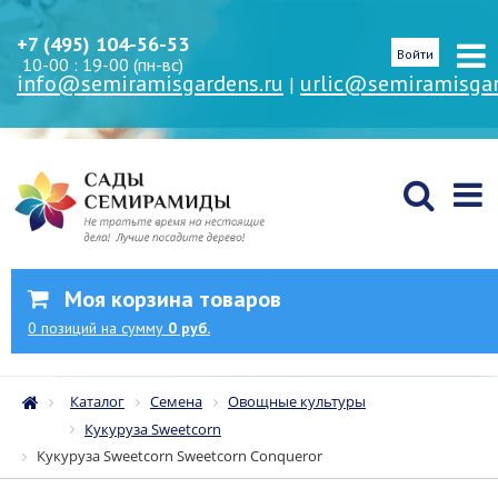
+7 (495) 104-56-53
Войти
10-00 : 19-00 (пн-вс)
info@semiramisgardens.ru
urlic@semiramisgar
|
Моя корзина товаров
0
позиций
на сумму
0 руб.
Каталог
Семена
Овощные культуры
Кукуруза Sweetcorn
Кукуруза Sweetcorn Sweetcorn Conqueror