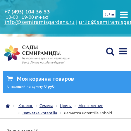
+7 (495) 104-56-53
Войти
10-00 : 19-00 (пн-вс)
info@semiramisgardens.ru
urlic@semiramisgar
|
Моя корзина товаров
0
позиций
на сумму
0 руб.
Каталог
Семена
Цветы
Многолетние
Лапчатка Potentilla
Лапчатка Potentilla Kobold