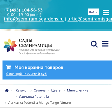
+7 (495) 104-56-53
Войти
10-00 : 19-00 (пн-вс)
info@semiramisgardens.ru
urlic@semiramisgar
|
Моя корзина товаров
0
позиций
на сумму
0 руб.
Каталог
Семена
Цветы
Многолетние
Лапчатка Potentilla
Лапчатка Potentilla Mango Tango (Uman)