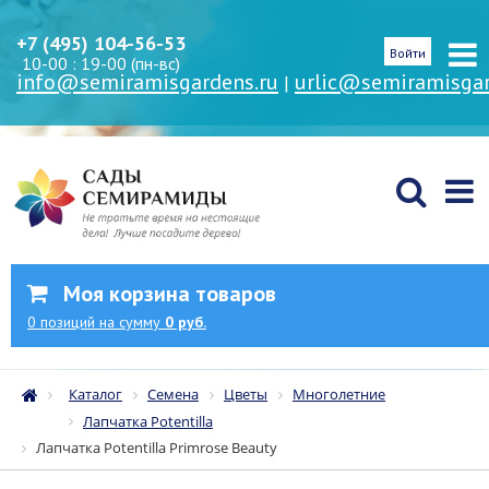
+7 (495) 104-56-53
Войти
10-00 : 19-00 (пн-вс)
info@semiramisgardens.ru
urlic@semiramisgar
|
Моя корзина товаров
0
позиций
на сумму
0 руб.
Каталог
Семена
Цветы
Многолетние
Лапчатка Potentilla
Лапчатка Potentilla Primrose Beauty