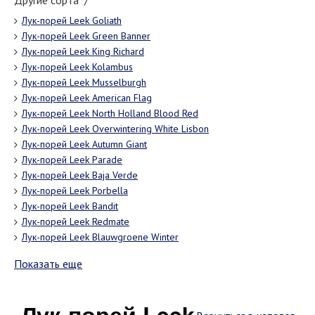
Другие сорта "/"
Лук-порей Leek Goliath
Лук-порей Leek Green Banner
Лук-порей Leek King Richard
Лук-порей Leek Kolambus
Лук-порей Leek Musselburgh
Лук-порей Leek American Flag
Лук-порей Leek North Holland Blood Red
Лук-порей Leek Overwintering White Lisbon
Лук-порей Leek Autumn Giant
Лук-порей Leek Parade
Лук-порей Leek Baja Verde
Лук-порей Leek Porbella
Лук-порей Leek Bandit
Лук-порей Leek Redmate
Лук-порей Leek Blauwgroene Winter
Показать еще
Лук-порей Leek