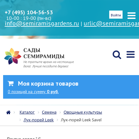
+7 (495) 104-56-53
Войти
10-00 : 19-00 (пн-вс)
info@semiramisgardens.ru
urlic@semiramisgar
|
Моя корзина товаров
0
позиций
на сумму
0 руб.
Каталог
Семена
Овощные культуры
Лук-порей Leek
Лук-порей Leek Savel