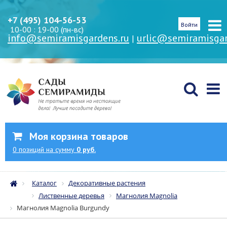
+7 (495) 104-56-53
Войти
10-00 : 19-00 (пн-вс)
info@semiramisgardens.ru
urlic@semiramisgar
|
Моя корзина товаров
0
позиций
на сумму
0 руб.
Каталог
Декоративные растения
Лиственные деревья
Магнолия Magnolia
Магнолия Magnolia Burgundy