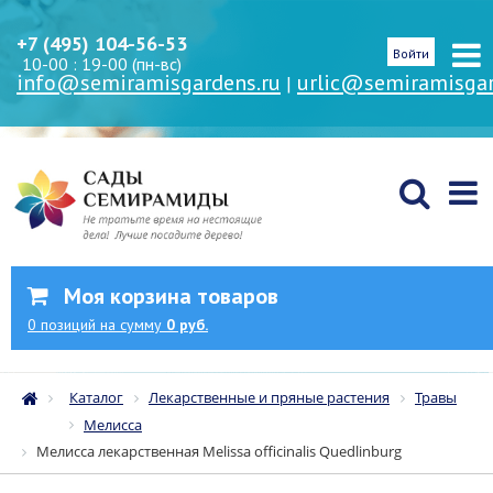
+7 (495) 104-56-53
Войти
10-00 : 19-00 (пн-вс)
info@semiramisgardens.ru
urlic@semiramisgar
|
Моя корзина товаров
0
позиций
на сумму
0 руб.
Каталог
Лекарственные и пряные растения
Травы
Мелисса
Мелисса лекарственная Melissa officinalis Quedlinburg