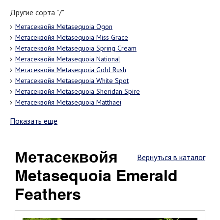
Другие сорта "/"
Метасеквойя Metasequoia Ogon
Метасеквойя Metasequoia Miss Grace
Метасеквойя Metasequoia Spring Cream
Метасеквойя Metasequoia National
Метасеквойя Metasequoia Gold Rush
Метасеквойя Metasequoia White Spot
Метасеквойя Metasequoia Sheridan Spire
Метасеквойя Metasequoia Matthaei
Показать еще
Метасеквойя
Вернуться в каталог
Metasequoia Emerald
Feathers