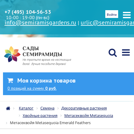
+7 (495) 104-56-53
Войти
10-00 : 19-00 (пн-вс)
info@semiramisgardens.ru
urlic@semiramisgar
|
Моя корзина товаров
0
позиций
на сумму
0 руб.
Каталог
Семена
Декоративные растения
Хвойные растения
Метасеквойя Metasequoia
Метасеквойя Metasequoia Emerald Feathers