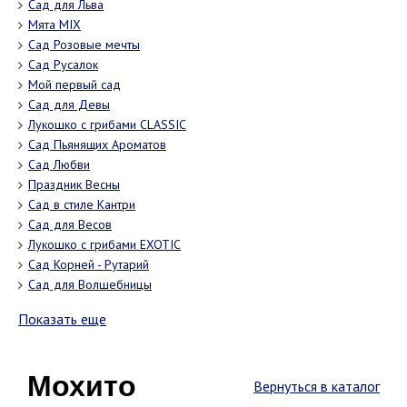
Сад для Льва
Мята MIX
Сад Розовые мечты
Сад Русалок
Мой первый сад
Сад для Девы
Лукошко с грибами CLASSIC
Сад Пьянящих Ароматов
Сад Любви
Праздник Весны
Сад в стиле Кантри
Сад для Весов
Лукошко с грибами EXOTIC
Сад Корней - Рутарий
Сад для Волшебницы
Показать еще
Мохито
Вернуться в каталог