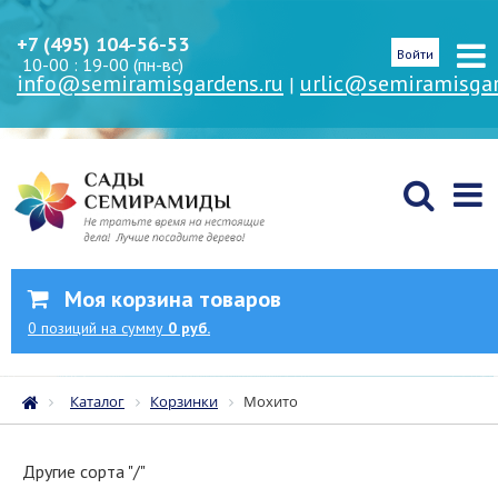
+7 (495) 104-56-53
Войти
10-00 : 19-00 (пн-вс)
info@semiramisgardens.ru
urlic@semiramisgar
|
Моя корзина товаров
0
позиций
на сумму
0 руб.
Каталог
Корзинки
Мохито
Другие сорта "/"