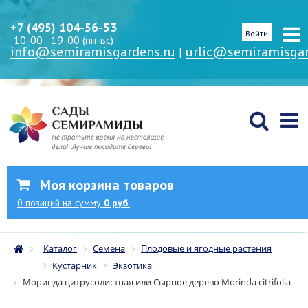
+7 (495) 104-56-53
Войти
10-00 : 19-00 (пн-вс)
info@semiramisgardens.ru
urlic@semiramisgar
|
Моя корзина товаров
0
позиций
на сумму
0 руб.
Каталог
Семена
Плодовые и ягодные растения
Кустарник
Экзотика
Моринда цитрусолистная или Сырное дерево Morinda citrifolia