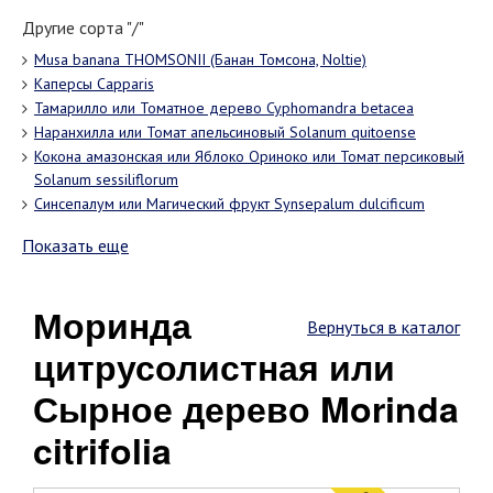
Другие сорта "/"
Musa banana THOMSONII (Банан Томсона, Noltie)
Каперсы Cаpparis
Тамарилло или Томатное дерево Cyphomandra betacea
Наранхилла или Томат апельсиновый Solanum quitoense
Кокона амазонская или Яблоко Ориноко или Томат персиковый
Solanum sessiliflorum
Синсепалум или Магический фрукт Synsepalum dulcificum
Показать еще
Моринда
Вернуться в каталог
цитрусолистная или
Сырное дерево Morinda
citrifolia