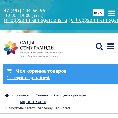
+7 (495) 104-56-53
Войти
10-00 : 19-00 (пн-вс)
info@semiramisgardens.ru
urlic@semiramisgar
|
Моя корзина товаров
0
позиций
на сумму
0 руб.
Каталог
Семена
Овощные культуры
Морковь Carrot
Морковь Carrot Chantenay Red Cored