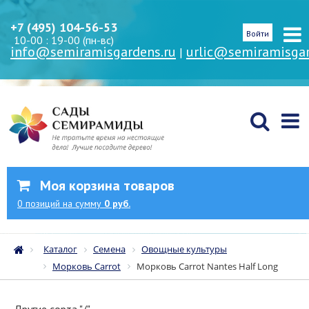
+7 (495) 104-56-53
Войти
10-00 : 19-00 (пн-вс)
info@semiramisgardens.ru
urlic@semiramisgar
|
Моя корзина товаров
0
позиций
на сумму
0 руб.
Каталог
Семена
Овощные культуры
Морковь Carrot
Морковь Carrot Nantes Half Long