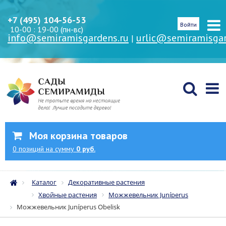
+7 (495) 104-56-53
Войти
10-00 : 19-00 (пн-вс)
info@semiramisgardens.ru
urlic@semiramisgar
|
Моя корзина товаров
0
позиций
на сумму
0 руб.
Каталог
Декоративные растения
Хвойные растения
Можжевельник Juníperus
Можжевельник Juníperus Obelisk