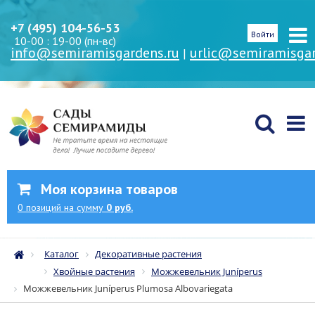
+7 (495) 104-56-53
Войти
10-00 : 19-00 (пн-вс)
info@semiramisgardens.ru
urlic@semiramisgar
|
Моя корзина товаров
0
позиций
на сумму
0 руб.
Каталог
Декоративные растения
Хвойные растения
Можжевельник Juníperus
Можжевельник Juníperus Plumosa Albovariegata