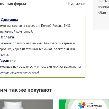
частые
ненная форма
Кустарник
зелена
обильн
Доставка
зможна доставка курьером, Почтой России, EMS,
анспортной компанией.
Оплата
 можете оплатить наличными, банковской картой, в
ербанке, через платежный терминал, электронными
ньгами.
Гарантия
 месяцев при заказе услуги посадки
(услуга доступна на
ранице
оформления заказа)
тим так же покупают