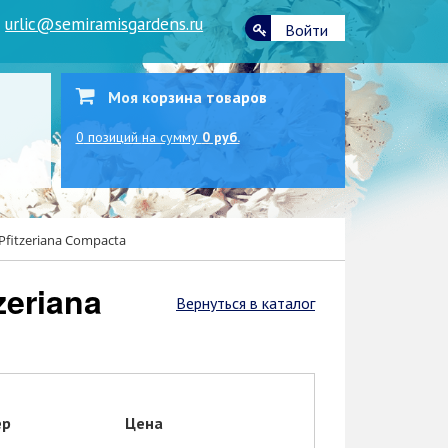
|
urlic@semiramisgardens.ru
Войти
Моя корзина товаров
0
позиций
на сумму
0 руб.
fitzeriana Compacta
Вернуться в каталог
ер
Цена