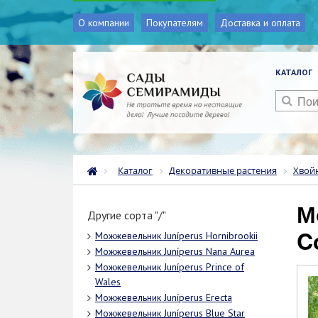
О компании
Покупателям
Доставка и оплата
КАТАЛОГ
Каталог
Декоративные растения
Хвой
Можжевельник Juníperus Pfitzeriana
Другие сорта "/"
C
Можжевельник Juníperus Hornibrookii
Можжевельник Juníperus Nana Aurea
Можжевельник Juníperus Prince of
Wales
Можжевельник Juníperus Erecta
Можжевельник Juníperus Blue Star