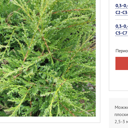
0,3-0,
С2-С3
0,3-0,
С5-С7
Перио
Можжев
плоски
2,5-3 