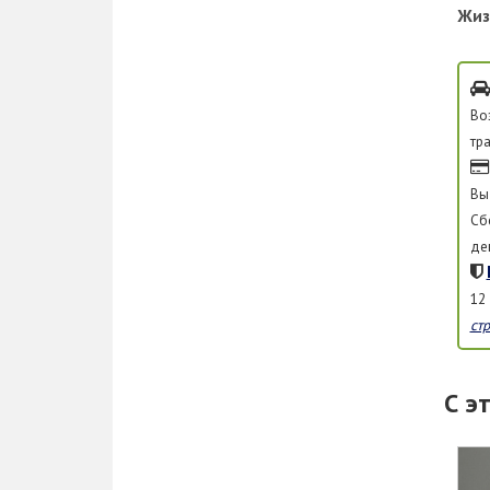
Жиз
Во
тр
Вы
Сб
де
12
ст
С э