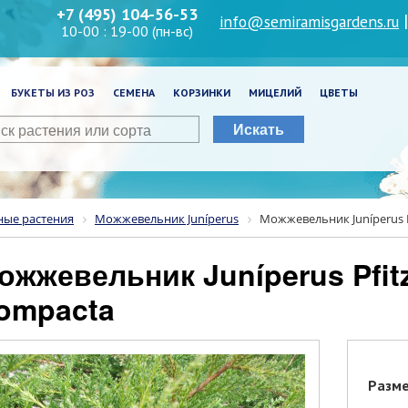
+7 (495) 104-56-53
info@semiramisgardens.ru
10-00 : 19-00 (пн-вс)
БУКЕТЫ ИЗ РОЗ
СЕМЕНА
КОРЗИНКИ
МИЦЕЛИЙ
ЦВЕТЫ
Искать
ные растения
Можжевельник Juníperus
Можжевельник Juníperus P
ompacta
Разм