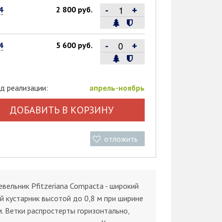
-
+
4
2 800 руб.
-
+
4
5 600 руб.
д реализации:
апрель-ноябрь
ДОБАВИТЬ В КОРЗИНУ
отложить
ельник Pfitzeriana Compacta - широкий
й кустарник высотой до 0,8 м при ширине
м. Ветки распростерты горизонтально,