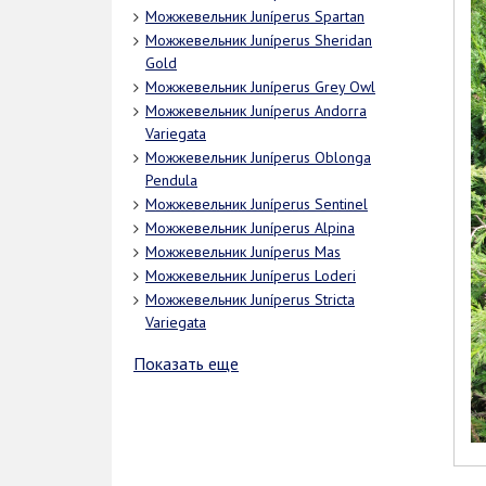
Можжевельник Juníperus Spartan
Можжевельник Juníperus Sheridan
Gold
Можжевельник Juníperus Grey Owl
Можжевельник Juníperus Andorra
Variegata
Можжевельник Juníperus Oblonga
Pendula
Можжевельник Juníperus Sentinel
Можжевельник Juníperus Аlpina
Можжевельник Juníperus Mas
Можжевельник Juníperus Loderi
Можжевельник Juníperus Stricta
Variegata
Показать еще