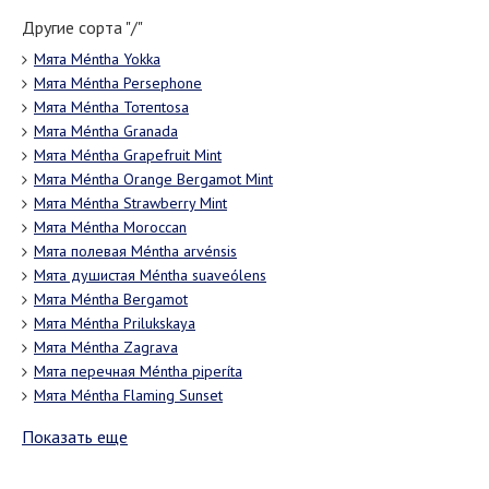
Другие сорта "/"
Мята Méntha Yokka
Мята Méntha Persephone
Мята Méntha Тотепtosa
Мята Méntha Granada
Мята Méntha Grapefruit Mint
Мята Méntha Orange Bergamot Mint
Мята Méntha Strawberry Mint
Мята Méntha Moroccan
Мята полевая Méntha arvénsis
Мята душистая Méntha suaveólens
Мята Méntha Bergamot
Мята Méntha Prilukskaya
Мята Méntha Zagrava
Мята перечная Méntha piperíta
Мята Méntha Flaming Sunset
Показать еще