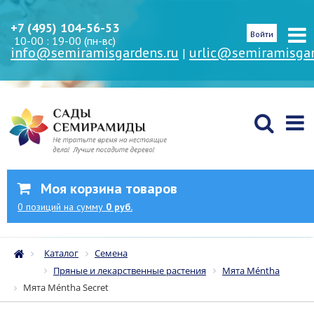
+7 (495) 104-56-53
Войти
10-00 : 19-00 (пн-вс)
info@semiramisgardens.ru
urlic@semiramisgar
|
Моя корзина товаров
0
позиций
на сумму
0 руб.
Каталог
Семена
Пряные и лекарственные растения
Мята Méntha
Мята Méntha Secret