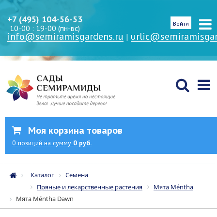
+7 (495) 104-56-53
Войти
10-00 : 19-00 (пн-вс)
info@semiramisgardens.ru
urlic@semiramisgar
|
Моя корзина товаров
0
позиций
на сумму
0 руб.
Каталог
Семена
Пряные и лекарственные растения
Мята Méntha
Мята Méntha Dawn