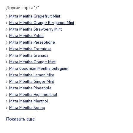
Другие сорта "/"
Мята Méntha Grapefruit Mint
Мята Méntha Orange Bergamot Mint
Мята Méntha Strawberry Mint
Мята Méntha Yokka
Мята Méntha Persephone
Мята Méntha Тотепtosa
Мята Méntha Granada
Мята Méntha Orange Mint
Мята болотная Mentha pulegium
Мята Méntha Lemon Mint
Мята Méntha Ginger Mint
Мята Méntha Pineapple
Мята Méntha High menthol
Мята Méntha Menthol
Мята Méntha Spring
Показать еще