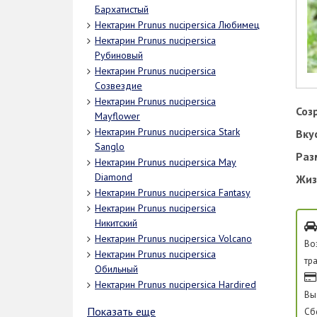
Бархатистый
Нектарин Prunus nucipersica Любимец
Нектарин Prunus nucipersica
Рубиновый
Нектарин Prunus nucipersica
Созвездие
Нектарин Prunus nucipersica
Соз
Mayflower
Нектарин Prunus nucipersica Stark
Вку
Sanglo
Раз
Нектарин Prunus nucipersica May
Diamond
Жиз
Нектарин Prunus nucipersica Fantasy
Нектарин Prunus nucipersica
Никитский
Нектарин Prunus nucipersica Volcano
Во
Нектарин Prunus nucipersica
тр
Обильный
Нектарин Prunus nucipersica Hardired
Вы
Показать еще
Сб