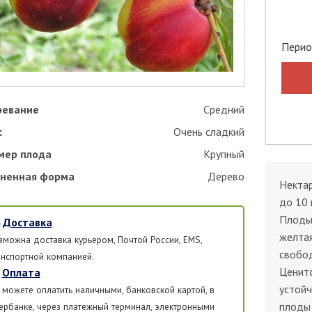
Перио
ревание
Средний
с
Очень сладкий
мер плода
Крупный
ненная форма
Дерево
Нектар
до 10 
Плоды 
Доставка
желтая
зможна доставка курьером, Почтой России, EMS,
свобод
анспортной компанией.
Ценитс
Оплата
устойч
 можете оплатить наличными, банковской картой, в
плоды 
ербанке, через платежный терминал, электронными