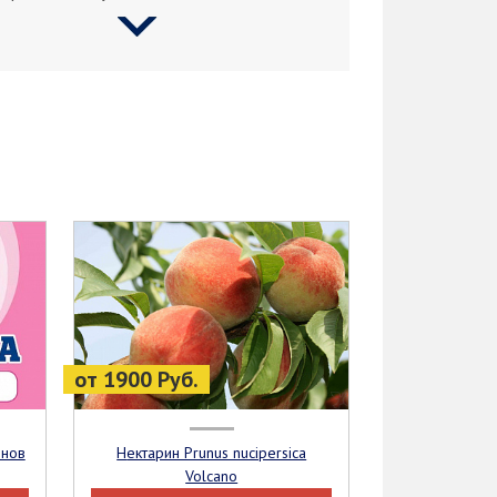
от 1900 Руб.
Нектарин Prunus nucipersica
Volcano