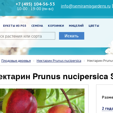
+7 (495) 104-56-53
info@semiramisgardens.ru
10-00 : 19-00 (пн-вс)
БУКЕТЫ ИЗ РОЗ
СЕМЕНА
КОРЗИНКИ
МИЦЕЛИЙ
ЦВЕТЫ
Искать
Плодовые деревья
Нектарин Prunus nucipersica
Нектарин Prunus 
Нектарин Prunus nucipersica 
Разм
2 год