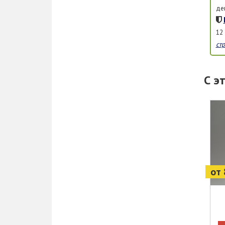
де
12
ст
С э
от 