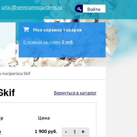
|
urlic@semiramisgardens.ru
Войти
Моя корзина товаров
0
позиций
на сумму
0 руб.
nucipersica Skif
Skif
Вернуться в каталог
ер
Цена
-
+
а
1 900 руб.