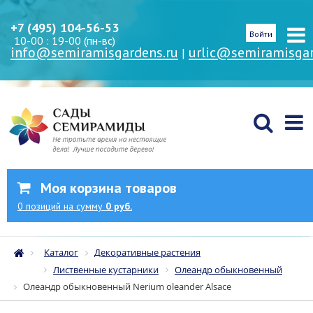
+7 (495) 104-56-53
Войти
10-00 : 19-00 (пн-вс)
info@semiramisgardens.ru
urlic@semiramisgar
|
Моя корзина товаров
0
позиций
на сумму
0 руб.
Каталог
Декоративные растения
Лиственные кустарники
Олеандр обыкновенный
Олеандр обыкновенный Nerium oleander Alsace