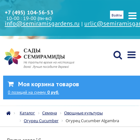
+7 (495) 104-56-53
Войти
10-00 : 19-00 (пн-вс)
info@semiramisgardens.ru
urlic@semiramisgar
|
Моя корзина товаров
0
позиций
на сумму
0 руб.
Каталог
Семена
Овощные культуры
Огурец Cucumber
Огурец Cucumber Algambra