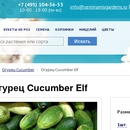
+7 (495) 104-56-53
info@semiramisgardens.ru
10-00 : 19-00 (пн-вс)
БУКЕТЫ ИЗ РОЗ
СЕМЕНА
КОРЗИНКИ
МИЦЕЛИЙ
ЦВЕТЫ
Искать
Огурец Cucumber
Огурец Cucumber Elf
Огурец Cucumber Elf
Разм
1шт.