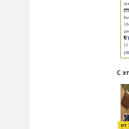
тр
Вы
Сб
де
12
ст
С э
от 