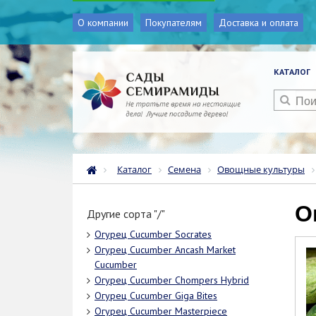
О компании
Покупателям
Доставка и оплата
КАТАЛОГ
Каталог
Семена
Овощные культуры
Другие сорта "/"
Огурец Cucumber Socrates
Огурец Cucumber Ancash Market
Cucumber
Огурец Cucumber Chompers Hybrid
Огурец Cucumber Giga Bites
Огурец Cucumber Masterpiece