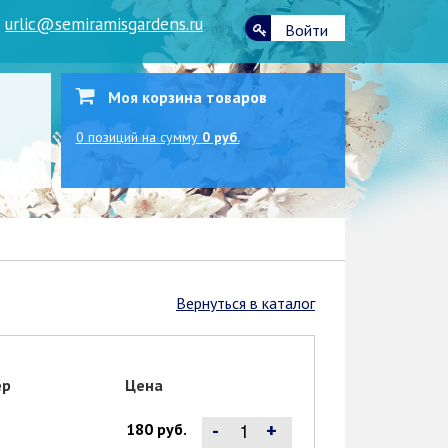
|
urlic@semiramisgardens.ru
Войти
Моя корзина товаров
0
позиций
на сумму
0 руб.
Вернуться в каталог
ер
Цена
-
+
180 руб.