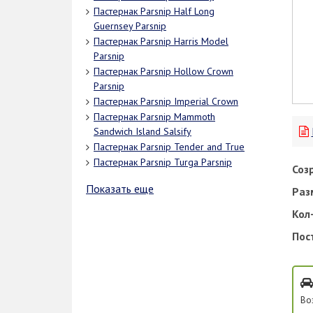
Пастернак Parsnip Half Long
Guernsey Parsnip
Пастернак Parsnip Harris Model
Parsnip
Пастернак Parsnip Hollow Crown
Parsnip
Пастернак Parsnip Imperial Crown
Пастернак Parsnip Mammoth
Sandwich Island Salsify
Пастернак Parsnip Tender and True
Пастернак Parsnip Turga Parsnip
Соз
Показать еще
Раз
Кол-
Пос
Во