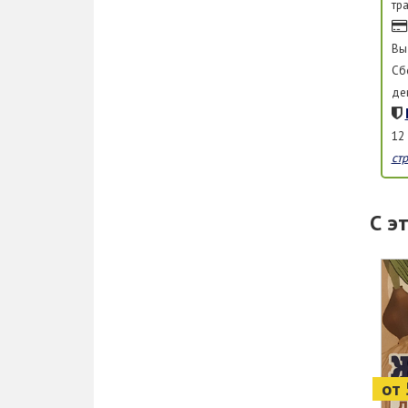
тр
Вы
Сб
де
12
ст
С э
от 