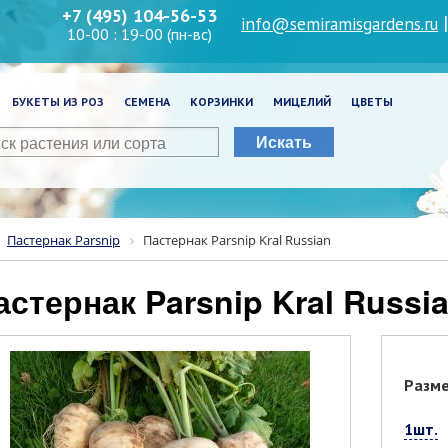
+7 (495) 104-56-53
info@semiramisgardens.ru
10-00 : 19-00 (пн-вс)
БУКЕТЫ ИЗ РОЗ
СЕМЕНА
КОРЗИНКИ
МИЦЕЛИЙ
ЦВЕТЫ
Искать
Пастернак Parsnip
Пастернак Parsnip Kral Russian
Пастернак Parsnip Kral Russi
Разм
1шт.