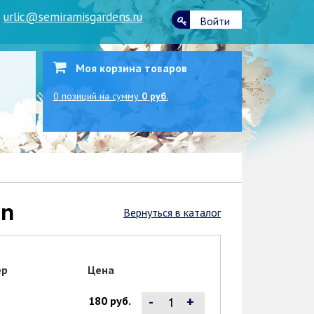
|
urlic@semiramisgardens.ru
Войти
Моя корзина товаров
0
позиций
на сумму
0 руб.
an
Вернуться в каталог
ер
Цена
-
+
180 руб.