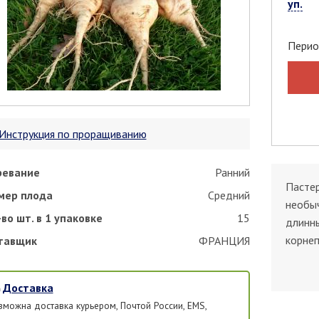
уп.
Перио
Инструкция по проращиванию
ревание
Ранний
Пастер
мер плода
Средний
необыч
во шт. в 1 упаковке
15
длинны
корнеп
тавщик
ФРАНЦИЯ
Доставка
зможна доставка курьером, Почтой России, EMS,