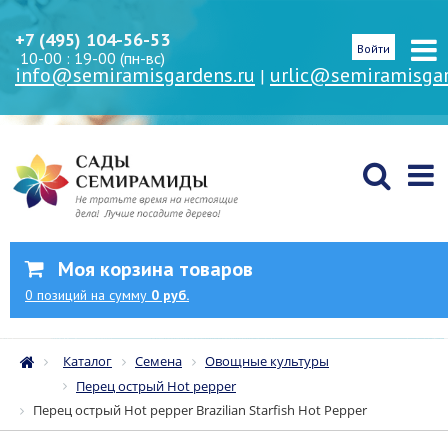
+7 (495) 104-56-53
Войти
10-00 : 19-00 (пн-вс)
info@semiramisgardens.ru
urlic@semiramisgar
|
Моя корзина товаров
0
позиций
на сумму
0 руб.
Каталог
Семена
Овощные культуры
Перец острый Hot pepper
Перец острый Hot pepper Brazilian Starfish Hot Pepper