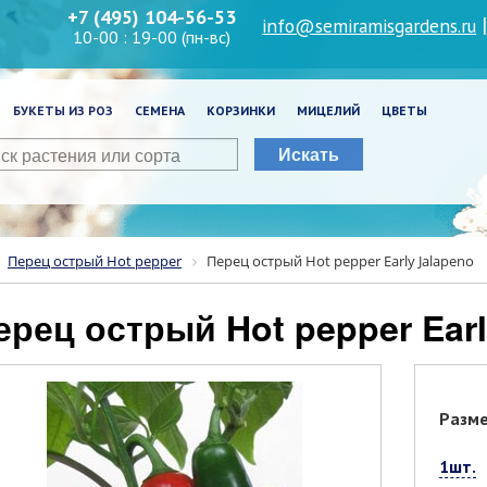
+7 (495) 104-56-53
info@semiramisgardens.ru
10-00 : 19-00 (пн-вс)
БУКЕТЫ ИЗ РОЗ
СЕМЕНА
КОРЗИНКИ
МИЦЕЛИЙ
ЦВЕТЫ
Искать
Перец острый Hot pepper
Перец острый Hot pepper Early Jalapeno
Перец острый Hot pepper Ear
Разм
1шт.