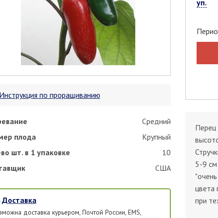
уп.
Перио
Инструкция по проращиванию
ревание
Средний
Перец 
мер плода
Крупный
высото
Стручк
во шт. в 1 упаковке
10
5-9 см
тавщик
США
"очень
цвета 
Доставка
при т
зможна доставка курьером, Почтой России, EMS,