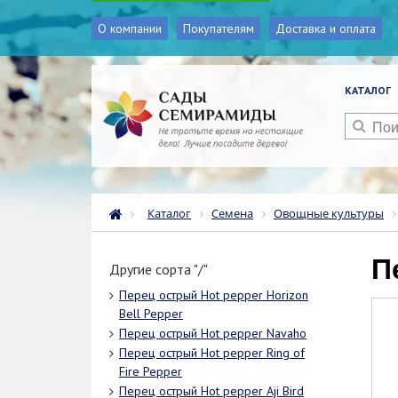
О компании
Покупателям
Доставка и оплата
КАТАЛОГ
Каталог
Семена
Овощные культуры
Другие сорта "/"
Перец острый Hot pepper Horizon
Bell Pepper
Перец острый Hot pepper Navaho
Перец острый Hot pepper Ring of
Fire Pepper
Перец острый Hot pepper Aji Bird