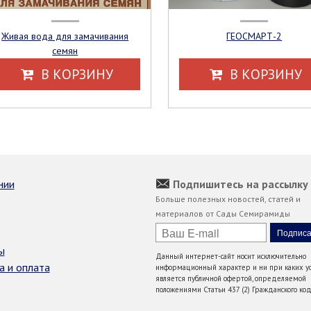
Живая вода для замачивания
ГЕОСМАРТ-2
семян
В КОРЗИНУ
В КОРЗИНУ
нии
Подпишитесь на рассылку
Больше полезных новостей, статей и
материалов от Сады Семирамиды
ы
Данный интернет-сайт носит исключительно
а и оплата
информационный характер и ни при каких ус
является публичной офертой, определяемой
положениями Статьи 437 (2) Гражданского код