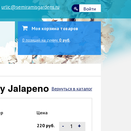
|
urlic@semiramisgardens.ru
Войти
Моя корзина товаров
0
позиций
на сумму
0 руб.
ly Jalapeno
Вернуться в каталог
ер
Цена
-
+
220 руб.