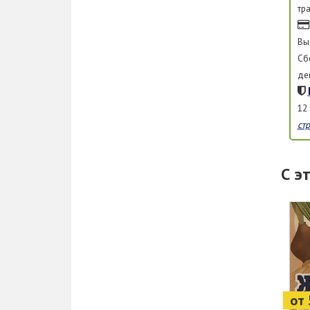
тр
Вы
Сб
де
12
ст
С э
от 