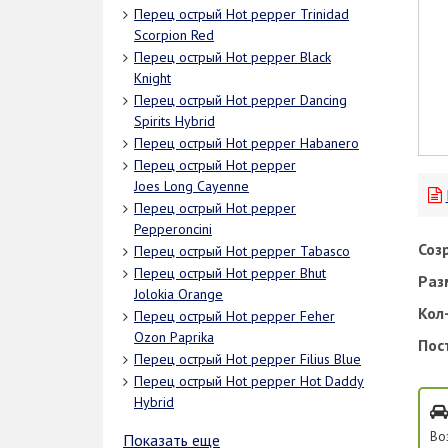
Перец острый Hot pepper Trinidad
Scorpion Red
Перец острый Hot pepper Black
Knight
Перец острый Hot pepper Dancing
Spirits Hybrid
Перец острый Hot pepper Habanero
Перец острый Hot pepper
Joes Long Cayenne
Перец острый Hot pepper
Pepperoncini
Соз
Перец острый Hot pepper Tabasco
Перец острый Hot pepper Bhut
Раз
Jolokia Orange
Кол-
Перец острый Hot pepper Feher
Ozon Paprika
Пос
Перец острый Hot pepper Filius Blue
Перец острый Hot pepper Hot Daddy
Hybrid
Во
Показать еще