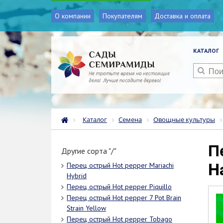
О компании
Покупателям
Доставка и оплата
КАТАЛОГ
Каталог
Семена
Овощные культуры
Перец острый Hot pepper
Другие сорта "/"
H
Перец острый Hot pepper Mariachi
Hybrid
Перец острый Hot pepper Piquillo
Перец острый Hot pepper 7 Pot Brain
Strain Yellow
Перец острый Hot pepper Tobago