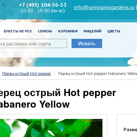
+7 (495) 104-56-53
info@semiramisgardens.ru
10-00 : 19-00 (пн-вс)
БУКЕТЫ ИЗ РОЗ
СЕМЕНА
КОРЗИНКИ
МИЦЕЛИЙ
ЦВЕТЫ
Искать
Перец острый Hot pepper
Перец острый Hot pepper Habanero Yello
abanero Yellow
Разм