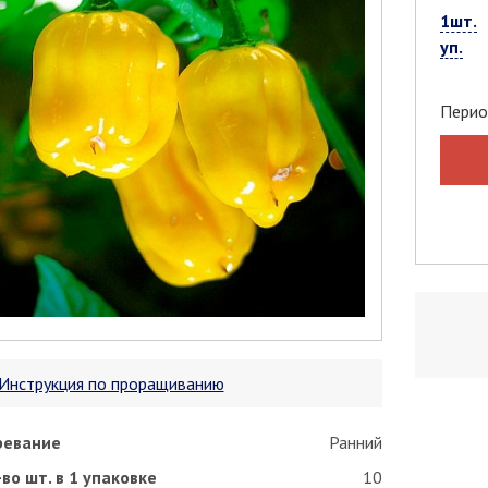
1шт.
уп.
Перио
Инструкция по проращиванию
ревание
Ранний
во шт. в 1 упаковке
10