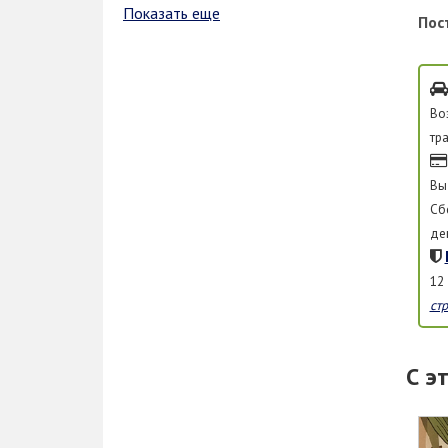
Показать еще
Пос
Во
тр
Вы
Сб
де
12
ст
С э