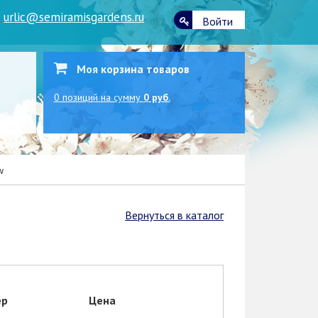
|
urlic@semiramisgardens.ru
Войти
Моя корзина товаров
0
позиций
на сумму
0 руб.
w
Вернуться в каталог
ер
Цена