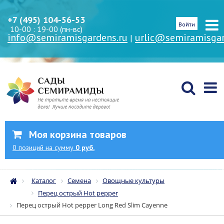
+7 (495) 104-56-53
Войти
10-00 : 19-00 (пн-вс)
info@semiramisgardens.ru
urlic@semiramisgar
|
Моя корзина товаров
0
позиций
на сумму
0 руб.
Каталог
Семена
Овощные культуры
Перец острый Hot pepper
Перец острый Hot pepper Long Red Slim Cayenne