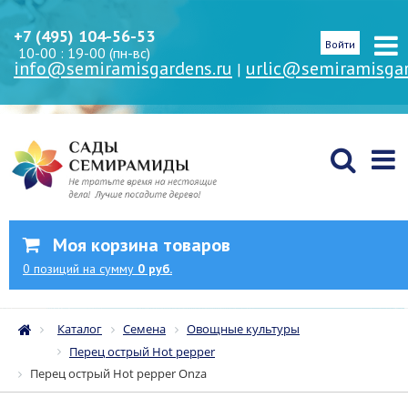
+7 (495) 104-56-53
Войти
10-00 : 19-00 (пн-вс)
info@semiramisgardens.ru
urlic@semiramisgar
|
Моя корзина товаров
0
позиций
на сумму
0 руб.
Каталог
Семена
Овощные культуры
Перец острый Hot pepper
Перец острый Hot pepper Onza