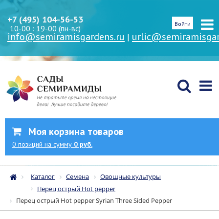
+7 (495) 104-56-53
Войти
10-00 : 19-00 (пн-вс)
info@semiramisgardens.ru
urlic@semiramisgar
|
Моя корзина товаров
0
позиций
на сумму
0 руб.
Каталог
Семена
Овощные культуры
Перец острый Hot pepper
Перец острый Hot pepper Syrian Three Sided Pepper