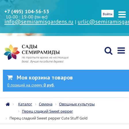
+7 (495) 104-56-53
Войти
10-00 : 19-00 (пн-вс)
info@semiramisgardens.ru
urlic@semiramisgar
|
Моя корзина товаров
0
позиций
на сумму
0 руб.
Каталог
Семена
Овощные культуры
Перец сладкий Sweet pepper
Перец сладкий Sweet pepper Cute Stuff Gold