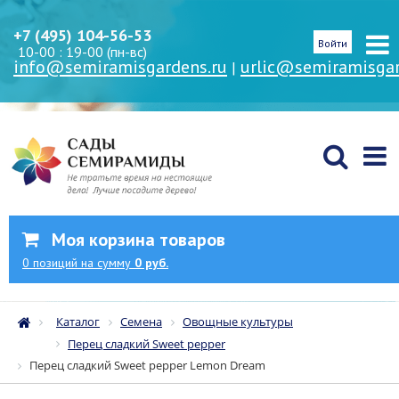
+7 (495) 104-56-53
Войти
10-00 : 19-00 (пн-вс)
info@semiramisgardens.ru
urlic@semiramisgar
|
Моя корзина товаров
0
позиций
на сумму
0 руб.
Каталог
Семена
Овощные культуры
Перец сладкий Sweet pepper
Перец сладкий Sweet pepper Lemon Dream