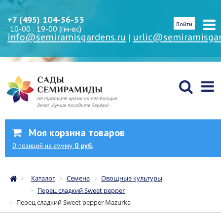
+7 (495) 104-56-53
Войти
10-00 : 19-00 (пн-вс)
info@semiramisgardens.ru
urlic@semiramisgar
|
Моя корзина товаров
0
позиций
на сумму
0 руб.
Каталог
Семена
Овощные культуры
Перец сладкий Sweet pepper
Перец сладкий Sweet pepper Mazurka