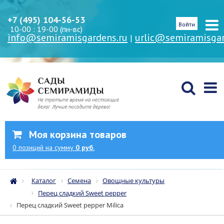
+7 (495) 104-56-53
Войти
10-00 : 19-00 (пн-вс)
info@semiramisgardens.ru
urlic@semiramisgar
|
Моя корзина товаров
0
позиций
на сумму
0 руб.
Каталог
Семена
Овощные культуры
Перец сладкий Sweet pepper
Перец сладкий Sweet pepper Milica