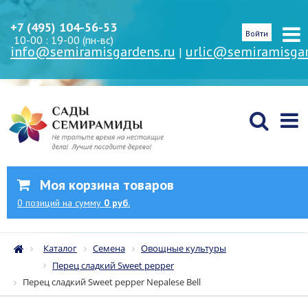
+7 (495) 104-56-53
Войти
10-00 : 19-00 (пн-вс)
info@semiramisgardens.ru
urlic@semiramisgar
|
Моя корзина товаров
0
позиций
на сумму
0 руб.
Каталог
Семена
Овощные культуры
Перец сладкий Sweet pepper
Перец сладкий Sweet pepper Nepalese Bell