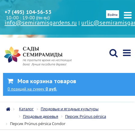
+7 (495) 104-56-53
Войти
10-00 : 19-00 (пн-вс)
info@semiramisgardens.ru
urlic@semiramisgar
|
Моя корзина товаров
0
позиций
на сумму
0 руб.
Каталог
Плодовые и ягодные культуры
Плодовые деревья
Персик Prúnus pérsica
Персик Prúnus pérsica Condor