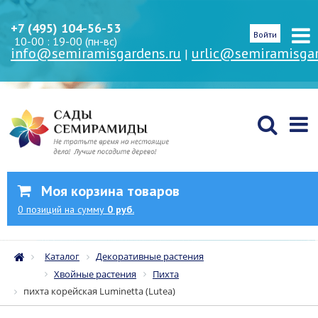
+7 (495) 104-56-53
Войти
10-00 : 19-00 (пн-вс)
info@semiramisgardens.ru
urlic@semiramisgar
|
Моя корзина товаров
0
позиций
на сумму
0 руб.
Каталог
Декоративные растения
Хвойные растения
Пихта
пихта корейская Luminetta (Lutea)