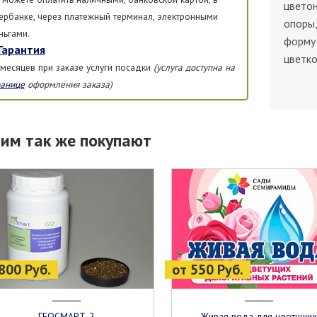
цветон
ербанке, через платежный терминал, электронными
опоры,
ньгами.
форму 
Гарантия
цветко
 месяцев при заказе услуги посадки
(услуга доступна на
ранице
оформления заказа)
тим так же покупают
800 Руб.
от 550 Руб.
ГЕОСМАРТ-2
Живая вода для цветущих