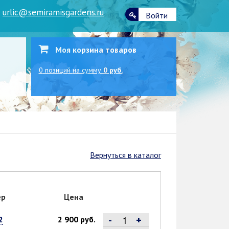
|
urlic@semiramisgardens.ru
Войти
Моя корзина товаров
0
позиций
на сумму
0 руб.
Вернуться в каталог
ер
Цена
-
+
2
2 900 руб.