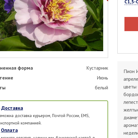
С1,5-
ненная форма
Кустарник
Пион И
тение
Июнь
апреле
цветы 
ты
белый
бордо
лепест
Доставка
желтые
зможна доставка курьером, Почтой России, EMS,
диаме
анспортной компанией.
арома
Оплата
недели
 можете оплатить наличными, банковской картой, в