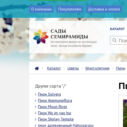
О компании
Покупателям
Доставка и оплата
КАТАЛОГ
Каталог
Цветы
Многолетние
Пион
Другие сорта "/"
Пион Solveig
Пион Anemoneflora
Пион Moon River
Пион Wu jin yao hui
Пион Shirley Temple
пион древовидный Hatsugarasu