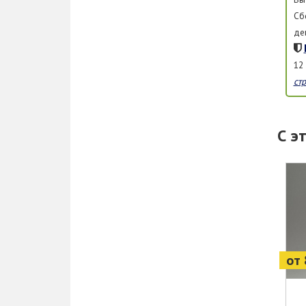
Сб
де
12
ст
С э
от 