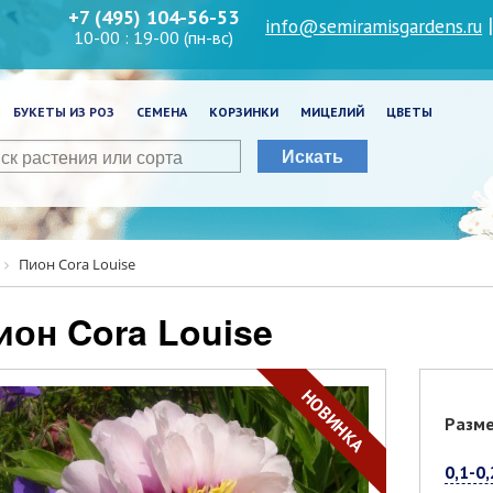
+7 (495) 104-56-53
info@semiramisgardens.ru
10-00 : 19-00 (пн-вс)
БУКЕТЫ ИЗ РОЗ
СЕМЕНА
КОРЗИНКИ
МИЦЕЛИЙ
ЦВЕТЫ
Искать
Пион Cora Louise
Пион Cora Louise
НОВИНКА
Разм
0,1-0,