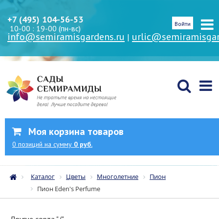
+7 (495) 104-56-53
Войти
10-00 : 19-00 (пн-вс)
info@semiramisgardens.ru
urlic@semiramisgar
|
Моя корзина товаров
0
позиций
на сумму
0 руб.
Каталог
Цветы
Многолетние
Пион
Пион Eden's Perfume