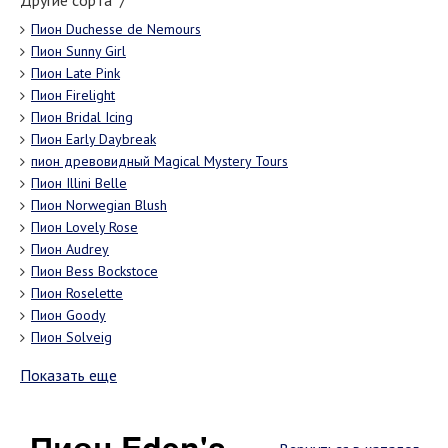
Другие сорта "/"
Пион Duchesse de Nemours
Пион Sunny Girl
Пион Late Pink
Пион Firelight
Пион Bridal Icing
Пион Early Daybreak
пион древовидный Magical Mystery Tours
Пион Illini Belle
Пион Norwegian Blush
Пион Lovely Rose
Пион Audrey
Пион Bess Bockstoce
Пион Roselette
Пион Goody
Пион Solveig
Показать еще
Пион Eden's