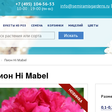
+7 (495) 104-56-53
info@semiramisgardens.ru
10-00 : 19-00 (пн-вс)
БУКЕТЫ ИЗ РОЗ
СЕМЕНА
КОРЗИНКИ
МИЦЕЛИЙ
ЦВЕТЫ
Искать
Пион Hi Mabel
Пион Hi Mabel
НОВИНКА
Разм
0,1-0,