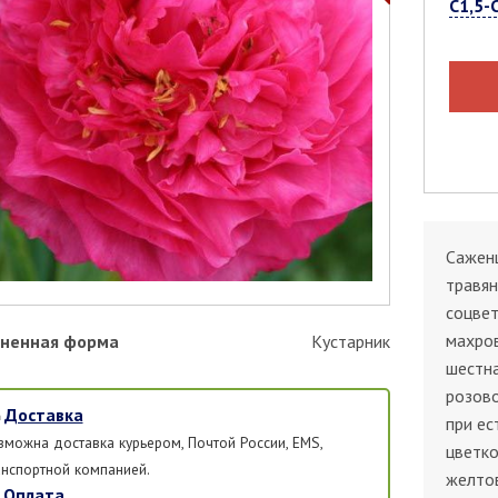
С1,5-
Саженц
травя
соцвет
махро
ненная форма
Кустарник
шестн
розово
Доставка
при ес
зможна доставка курьером, Почтой России, EMS,
цветко
анспортной компанией.
желто
Оплата