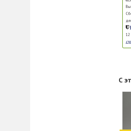
Вы
Сб
де
12
ст
С э