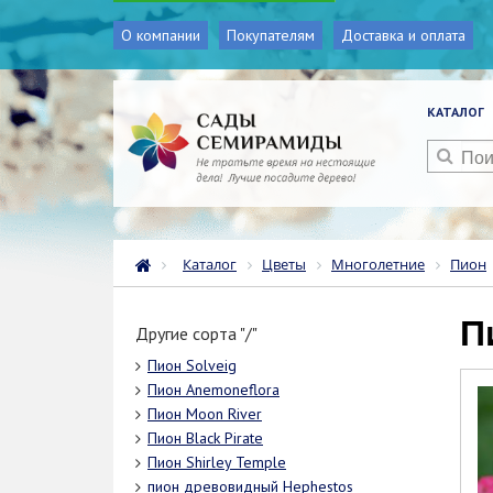
О компании
Покупателям
Доставка и оплата
КАТАЛОГ
Каталог
Цветы
Многолетние
Пион
Другие сорта "/"
Пион Solveig
Пион Anemoneflora
Пион Moon River
Пион Black Pirate
Пион Shirley Temple
пион древовидный Hephestos