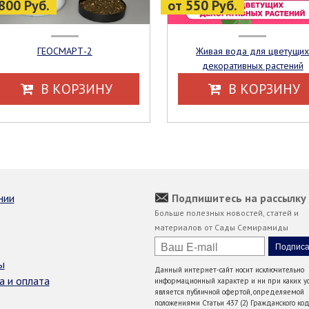
800 Руб.
от 550 Руб.
ГЕОСМАРТ-2
Живая вода для цветущих
декоративных растений
В КОРЗИНУ
В КОРЗИНУ
нии
Подпишитесь на рассылку
Больше полезных новостей, статей и
материалов от Сады Семирамиды
ы
Данный интернет-сайт носит исключительно
а и оплата
информационный характер и ни при каких ус
является публичной офертой, определяемой
положениями Статьи 437 (2) Гражданского код