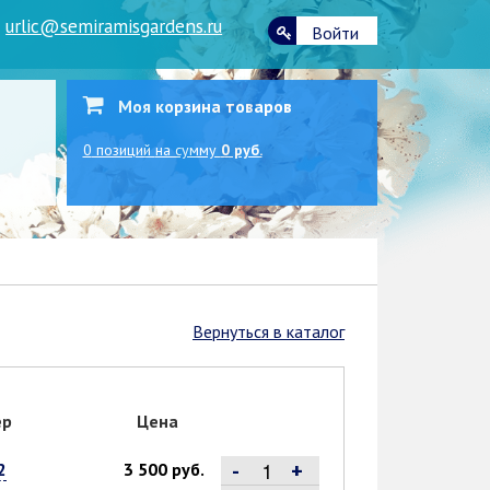
|
urlic@semiramisgardens.ru
Войти
Моя корзина товаров
0
позиций
на сумму
0 руб.
Вернуться в каталог
ер
Цена
-
+
2
3 500 руб.