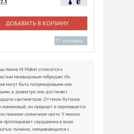
С2,5
ДОБАВИТЬ В КОРЗИНУ
отложить
ы пиона Hi Mabel относятся к
нистым межвидовым гибридам. Их
ия могут быть полумахровыми или
выми, в диаметре они достигают
адцати сантиметров. Оттенок бутонов
-малиновый, он сверкает и переливается
тественном солнечном свете. У многих
в проглядывает сердцевина в виде
ватых тычинок, смешивающихся с