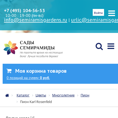
+7 (495) 104-56-53
Войти
10-00 : 19-00 (пн-вс)
info@semiramisgardens.ru
urlic@semiramisgar
|
Моя корзина товаров
0
позиций
на сумму
0 руб.
Каталог
Цветы
Многолетние
Пион
Пион Karl Rosenfeld