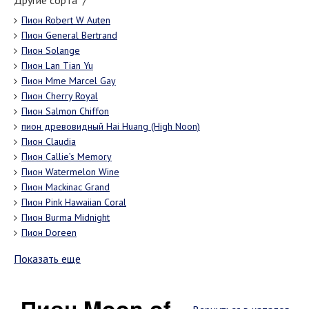
Другие сорта "/"
Пион Robert W Auten
Пион General Bertrand
Пион Solange
Пион Lan Tian Yu
Пион Mme Marcel Gay
Пион Cherry Royal
Пион Salmon Chiffon
пион древовидный Hai Huang (High Noon)
Пион Claudia
Пион Callie’s Memory
Пион Watermelon Wine
Пион Mackinac Grand
Пион Pink Hawaiian Coral
Пион Burma Midnight
Пион Doreen
Показать еще
Пион Moon of