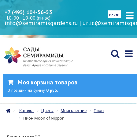
+7 (495) 104-56-53
Войти
10-00 : 19-00 (пн-вс)
info@semiramisgardens.ru
urlic@semiramisgar
|
Моя корзина товаров
0
позиций
на сумму
0 руб.
Каталог
Цветы
Многолетние
Пион
Пион Moon of Nippon