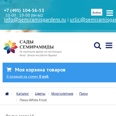
+7 (495) 104-56-53
Войти
10-00 : 19-00 (пн-вс)
info@semiramisgardens.ru
urlic@semiramisgar
|
Моя корзина товаров
0
позиций
на сумму
0 руб.
Каталог
Цветы
Многолетние
Пион
Пион White Frost