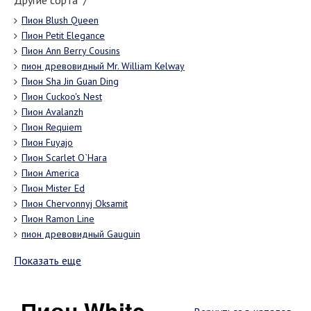
Другие сорта "/"
Пион Blush Queen
Пион Petit Elegance
Пион Ann Berry Cousins
пион древовидный Mr. William Kelway
Пион Sha Jin Guan Ding
Пион Cuckoo's Nest
Пион Avalanzh
Пион Requiem
Пион Fuyajo
Пион Scarlet O`Hara
Пион America
Пион Mister Ed
Пион Chervonnyj Oksamit
Пион Ramon Line
пион древовидный Gauguin
Показать еще
Пион White