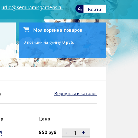
|
urlic@semiramisgardens.ru
Войти
Моя корзина товаров
0
позиций
на сумму
0 руб.
e
Вернуться в каталог
ер
Цена
-
+
4
850 руб.