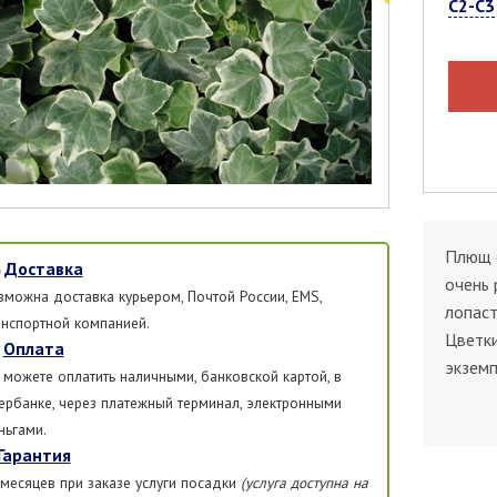
С2-С3
Плющ о
Доставка
очень 
зможна доставка курьером, Почтой России, EMS,
лопаст
анспортной компанией.
Цветки
Оплата
экземп
 можете оплатить наличными, банковской картой, в
ербанке, через платежный терминал, электронными
ньгами.
Гарантия
 месяцев при заказе услуги посадки
(услуга доступна на