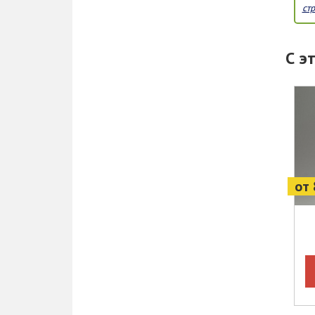
ст
С э
от 