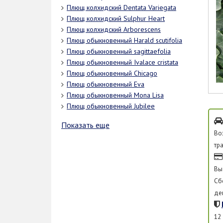
Плющ колхидский Dentata Variegata
Плющ колхидский Sulphur Heart
Плющ колхидский Arborescens
Плющ обыкновенный Harald scutifolia
Плющ обыкновенный sagittaefolia
Плющ обыкновенный Ivalace cristata
Плющ обыкновенный Chicago
Плющ обыкновенный Eva
Плющ обыкновенный Mona Lisa
Плющ обыкновенный Jubilee
Показать еще
Во
тр
Вы
Сб
де
12