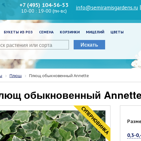
+7 (495) 104-56-53
info@semiramisgardens.ru
10-00 : 19-00 (пн-вс)
БУКЕТЫ ИЗ РОЗ
СЕМЕНА
КОРЗИНКИ
МИЦЕЛИЙ
ЦВЕТЫ
Искать
ы
Плющ
Плющ обыкновенный Annette
Плющ обыкновенный Annett
CУПЕРНОВИНКА
Разм
0,3-0,