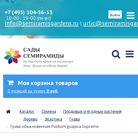
+7 (495) 104-56-53
Войти
10-00 : 19-00 (пн-вс)
info@semiramisgardens.ru
urlic@semiramisgar
|
Моя корзина товаров
0
позиций
на сумму
0 руб.
Каталог
Семена
Плодовые и ягодные растения
Дерево
Экзотика
Гуава
Гуава обыкновенная Psidium guajava Supreme