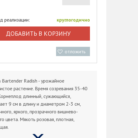
д реализации:
круглогодично
ДОБАВИТЬ В КОРЗИНУ
отложить
 Bartender Radish - урожайное
истое растение. Время созревания 35-40
Корнеплод длинный, сужающийся,
ает 9 см в длину и диаметром 2-3 см,
чного, яркого, прозрачного вишнево-
го цвета. Мякоть розовая, плотная,
щая.