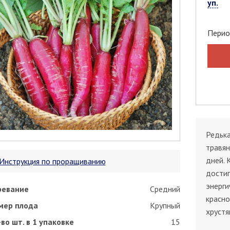
уп.
Перио
Редька
травян
дней. 
Инструкция по проращиванию
достиг
энерги
ревание
Средний
красно
мер плода
Крупный
хрустя
во шт. в 1 упаковке
15