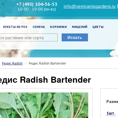
+7 (495) 104-56-53
info@semiramisgardens.ru
10-00 : 19-00 (пн-вс)
БУКЕТЫ ИЗ РОЗ
СЕМЕНА
КОРЗИНКИ
МИЦЕЛИЙ
ЦВЕТЫ
Искать
Редис Radish
Редис Radish Bartender
Редис Radish Bartender
Разм
1шт.