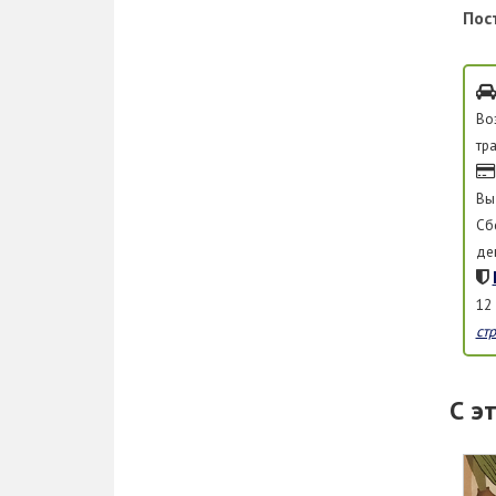
Пос
Во
тр
Вы
Сб
де
12
ст
С э