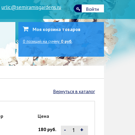
|
urlic@semiramisgardens.ru
Войти
Моя корзина товаров
0
позиций
на сумму
0 руб.
Вернуться в каталог
ер
Цена
-
+
180 руб.