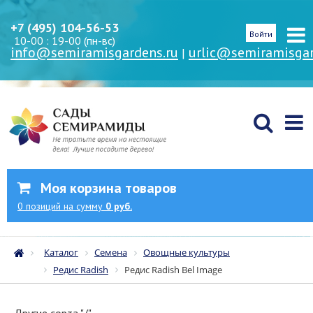
+7 (495) 104-56-53
Войти
10-00 : 19-00 (пн-вс)
info@semiramisgardens.ru
urlic@semiramisgar
|
Моя корзина товаров
0
позиций
на сумму
0 руб.
Каталог
Семена
Овощные культуры
Редис Radish
Редис Radish Bel Image