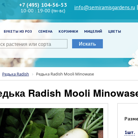
+7 (495) 104-56-53
info@semiramisgardens.ru
10-00 : 19-00 (пн-вс)
БУКЕТЫ ИЗ РОЗ
СЕМЕНА
КОРЗИНКИ
МИЦЕЛИЙ
ЦВЕТЫ
Искать
Редька Radish
Редька Radish Mooli Minowase
Редька Radish Mooli Minowas
Разм
1шт.