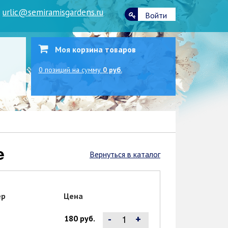
|
urlic@semiramisgardens.ru
Войти
Моя корзина товаров
0
позиций
на сумму
0 руб.
e
Вернуться в каталог
ер
Цена
-
+
180 руб.