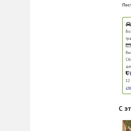
Пос
Во
тр
Вы
Сб
де
12
ст
С э