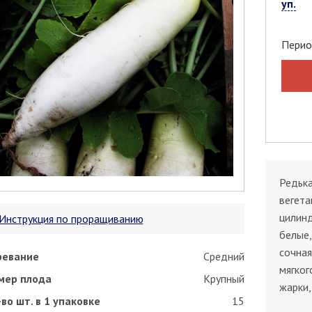
уп.
Перио
Редька
вегета
цилинд
Инструкция по проращиванию
белые,
сочная
ревание
Средний
мягког
мер плода
Крупный
жарки,
во шт. в 1 упаковке
15