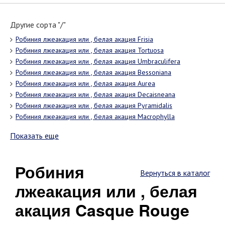
Другие сорта "/"
Робиния лжеакация или , белая акация Frisia
Робиния лжеакация или , белая акация Tortuosa
Робиния лжеакация или , белая акация Umbraculifera
Робиния лжеакация или , белая акация Bessoniana
Робиния лжеакация или , белая акация Aurea
Робиния лжеакация или , белая акация Decaisneana
Робиния лжеакация или , белая акация Pyramidalis
Робиния лжеакация или , белая акация Macrophylla
Показать еще
Робиния
Вернуться в каталог
лжеакация или , белая
акация Casque Rouge