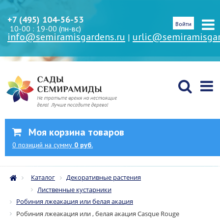
+7 (495) 104-56-53
Войти
10-00 : 19-00 (пн-вс)
info@semiramisgardens.ru
urlic@semiramisgar
|
Моя корзина товаров
0
позиций
на сумму
0 руб.
Каталог
Декоративные растения
Лиственные кустарники
Робиния лжеакация или белая акация
Робиния лжеакация или , белая акация Casque Rouge