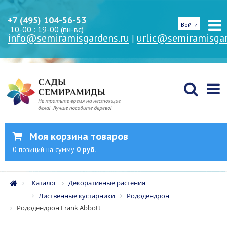
+7 (495) 104-56-53
Войти
10-00 : 19-00 (пн-вс)
info@semiramisgardens.ru
urlic@semiramisgar
|
Моя корзина товаров
0
позиций
на сумму
0 руб.
Каталог
Декоративные растения
Лиственные кустарники
Рододендрон
Рододендрон Frank Abbott