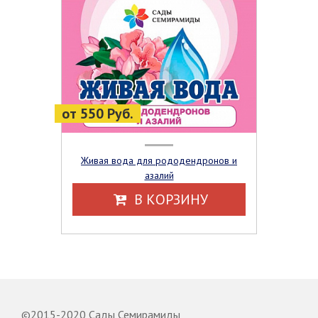
от 550 Руб.
Живая вода для рододендронов и
азалий
В КОРЗИНУ
©2015-2020 Сады Семирамиды